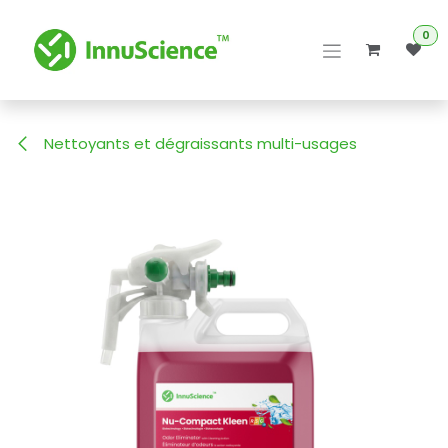
Se rendre au contenu
0
Nettoyants et dégraissants multi-usages