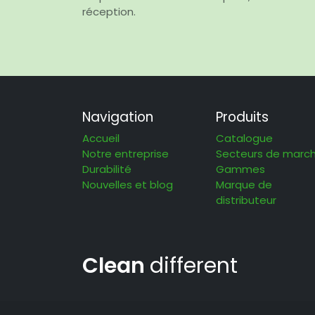
réception.
Navigation
Produits
Accueil
Catalogue
Notre entreprise
Secteurs de marc
Durabilité
Gammes
Nouvelles et blog
Marque de
distributeur
Clean
different