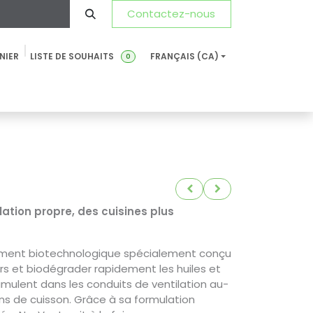
Contactez-nous
NIER
LISTE DE SOUHAITS
FRANÇAIS (CA)
0
Développement Durable
Actualités
FDS-FT
FAQ
ation propre, des cuisines plus
ement biotechnologique spécialement conçu
urs et biodégrader rapidement les huiles et
umulent dans les conduits de ventilation au-
ons de cuisson. Grâce à sa formulation