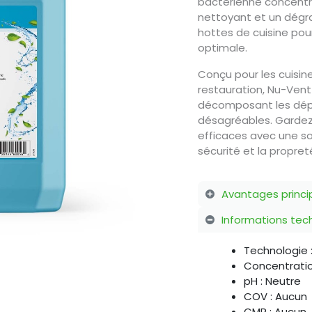
bactérienne concentr
nettoyant et un dégra
hottes de cuisine pou
optimale.
Conçu pour les cuisi
restauration, Nu-Vent 
décomposant les dépôt
désagréables. Gardez 
efficaces avec une so
sécurité et la propret
Avantages princi
Informations te
Technologie 
Concentratio
pH : Neutre
COV : Aucun
CMR : Aucun