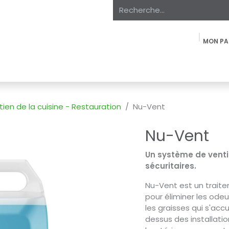
MON PA
oduits
À propos
Expertise
Étiquette Privée
Marchés
tien de la cuisine - Restauration
Nu-Vent
Nu-Vent
Un système de ventil
sécuritaires.
Nu-Vent est un trait
pour éliminer les ode
les graisses qui s'acc
dessus des installati