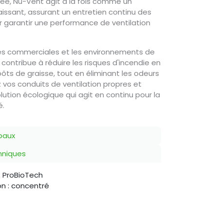
ée, Nu-Vent agit à la fois comme un
issant, assurant un entretien continu des
r garantir une performance de ventilation
nes commerciales et les environnements de
contribue à réduire les risques d'incendie en
s de graisse, tout en éliminant les odeurs
vos conduits de ventilation propres et
lution écologique qui agit en continu pour la
é.
paux
chniques
: ProBioTech
n : concentré