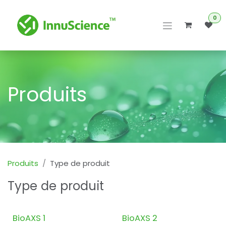
Se rendre au contenu
0
Produits
Produits
Type de produit
Type de produit
New!
New!
BioAXS 1
BioAXS 2