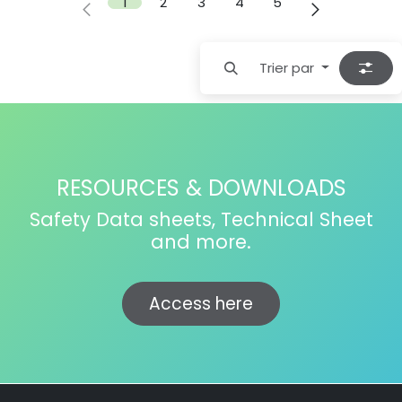
1
2
3
4
5
Trier par
RESOURCES & DOWNLOADS
Safety Data sheets, Technical Sheet
and more.
Access here