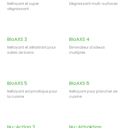
Nettoyant et super
Dégraissant multi-surfaces
dégraissant
New!
New!
BioAXS 3
BioAXS 4
Nettoyant et détartrant pour
Éliminateur d'odeurs
salles de bains
multiples
New!
New!
BioAXS 5
BioAXS 6
Nettoyant enzymatique pour
Nettoyant pour plancher de
la cuisine
cuisine
Nu-Action 3
Nu-Attraktion