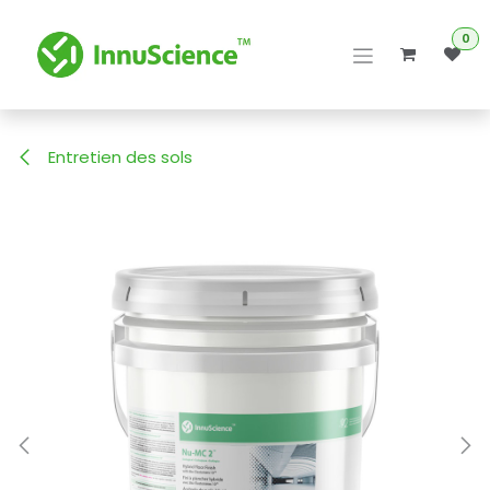
Se rendre au contenu
0
Entretien des sols