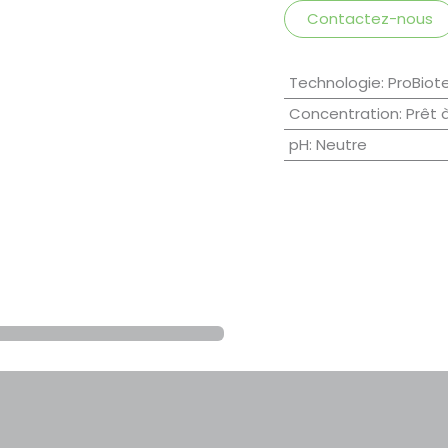
Contactez-nous
Technologie
:
ProBiot
Concentration
:
Prêt 
pH
:
Neutre