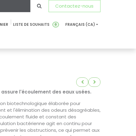
Contactez-nous
NIER
LISTE DE SOUHAITS
FRANÇAIS (CA)
0
Développement Durable
Actualités
FDS-FT
FAQ
t assure l'écoulement des eaux usées.
ion biotechnologique élaborée pour
ment et l'élimination des odeurs désagréables,
écoulement fluide et constant des
mulation bactérienne agit en continu pour
 prévenir les obstructions, ce qui permet aux