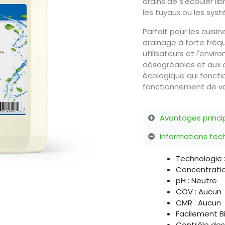
drains de s'écouler 
les tuyaux ou les syst
Parfait pour les cuisin
drainage à forte fréq
utilisateurs et l'envi
désagréables et aux 
écologique qui fonctio
fonctionnement de v
Avantages princi
Informations te
Technologie 
Concentratio
pH : Neutre
COV : Aucun
CMR : Aucun
Facilement Bi
Contrôle des