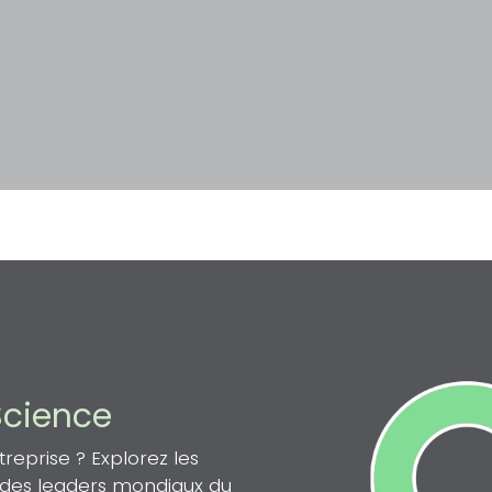
Science
eprise ? Explorez les
n des leaders mondiaux du