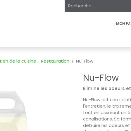
MON PA
oduits
À propos
Expertise
Étiquette Privée
Marchés
tien de la cuisine - Restauration
Nu-Flow
Nu-Flow
Élimine les odeurs e
Nu-Flow est une solut
l'entretien, le traite
tout en assurant un 
canalisations. Sa for
détruire les odeurs et