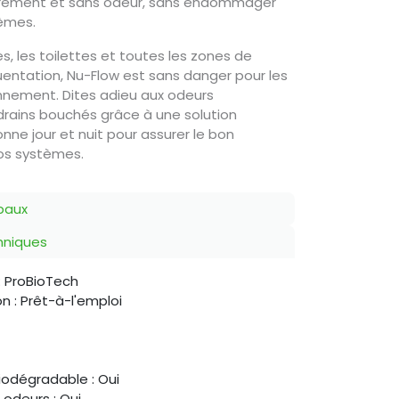
librement et sans odeur, sans endommager
èmes.​
es, les toilettes et toutes les zones de
uentation, Nu-Flow est sans danger pour les
ronnement. Dites adieu aux odeurs
drains bouchés grâce à une solution
nne jour et nuit pour assurer le bon
os systèmes.
paux
chniques
: ProBioTech
n : Prêt-à-l'emploi
odégradable : Oui ​
 odeurs : Oui