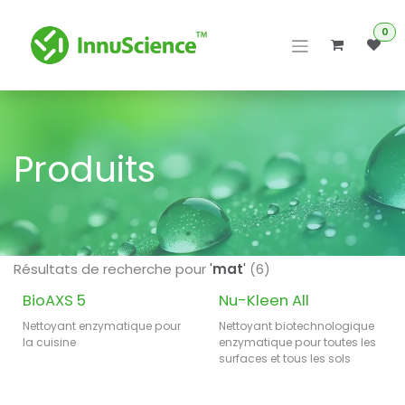
Se rendre au contenu
0
Produits
Résultats de recherche pour
'
mat
'
(6)
New!
BioAXS 5
Nu-Kleen All
Nettoyant enzymatique pour
Nettoyant biotechnologique
la cuisine
enzymatique pour toutes les
surfaces et tous les sols