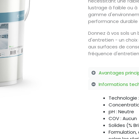
nécessitant une faible
lustrage à faible ou à 
gamme d'environnemen
performance durable s
Donnez à vos sols un 
d'entretien - un choi
aux surfaces de conser
fréquence d'entretien
Avantages princi
Informations te
Technologie 
Concentration
pH : Neutre
COV : Aucun
Solides (% Bri
Formulation, 
selon les rég