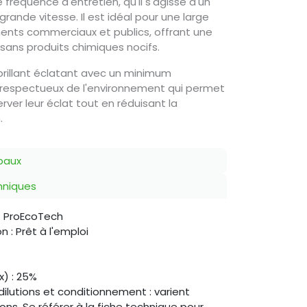
 fréquence d'entretien, qu'il s'agisse d'un
grande vitesse. Il est idéal pour une large
ts commerciaux et publics, offrant une
ans produits chimiques nocifs.
brillant éclatant avec un minimum
x respectueux de l'environnement qui permet
ver leur éclat tout en réduisant la
.
paux
chniques
: ProEcoTech
 : Prêt à l'emploi
x) : 25%
dilutions et conditionnement : varient
ions. Se référer à la fiche technique pour