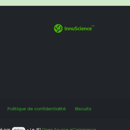
Politique de confidentialité
Biscuits
é par
- Le #1
Open Source eCommerce