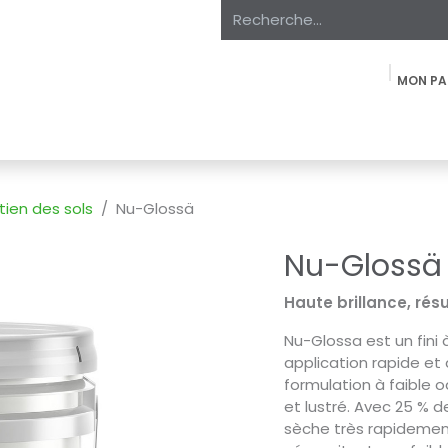
MON PA
oduits
À propos
Expertise
Étiquette Privée
Marchés
tien des sols
Nu-Glossä
Nu-Glossä
Haute brillance, résu
Nu-Glossa est un fini 
application rapide et
formulation à faible o
et lustré. Avec 25 % d
sèche très rapidement,