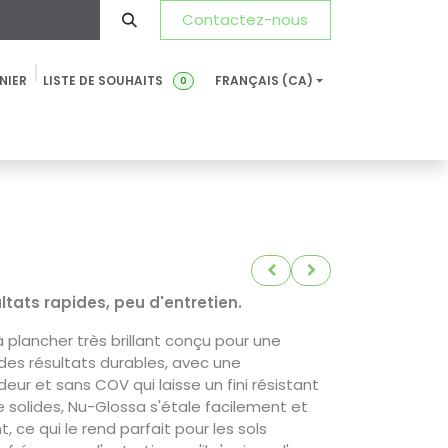
Contactez-nous
NIER
LISTE DE SOUHAITS
FRANÇAIS (CA)
0
Développement Durable
Actualités
FDS-FT
FAQ
ltats rapides, peu d'entretien.
à plancher très brillant conçu pour une
 des résultats durables, avec une
deur et sans COV qui laisse un fini résistant
e solides, Nu-Glossa s'étale facilement et
 ce qui le rend parfait pour les sols