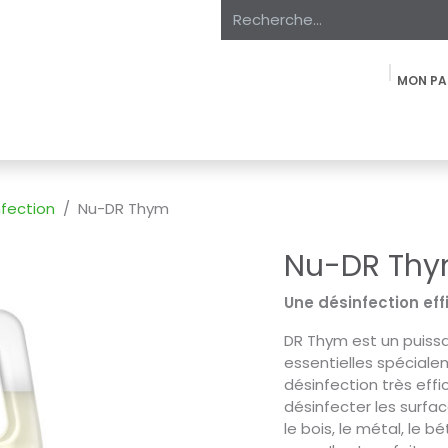
MON PA
oduits
À propos
Expertise
Étiquette Privée
Marchés
nfection
Nu-DR Thym
Nu-DR Th
Une désinfection eff
DR Thym est un puiss
essentielles spéciale
désinfection très effi
désinfecter les surfac
le bois, le métal, le bé