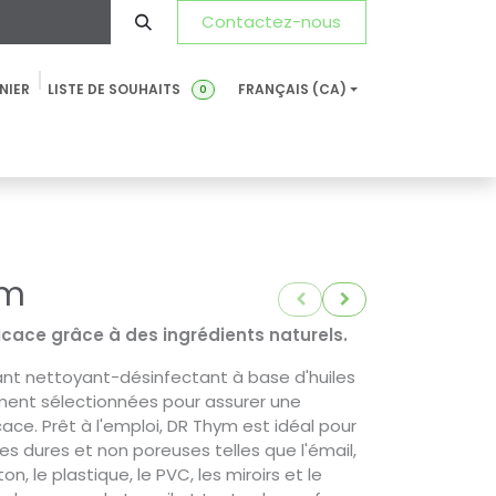
Contactez-nous
NIER
LISTE DE SOUHAITS
FRANÇAIS (CA)
0
Développement Durable
Actualités
FDS-FT
FAQ
ym
icace grâce à des ingrédients naturels.
ant nettoyant-désinfectant à base d'huiles
ment sélectionnées pour assurer une
cace. Prêt à l'emploi, DR Thym est idéal pour
es dures et non poreuses telles que l'émail,
ton, le plastique, le PVC, les miroirs et le