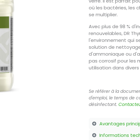
verre. Il est parfait p
où les bactéries, les 
se multiplier. ​
Avec plus de 98 % d'i
renouvelables, DR Th
l'environnement qui s
solution de nettoyage 
d'ammoniaque ou d'aut
pas corrosif pour les 
utilisation dans diver
Se référer à la docume
d'emploi, le temps de co
désinfectant.
Contacte
Avantages princi
Informations tec