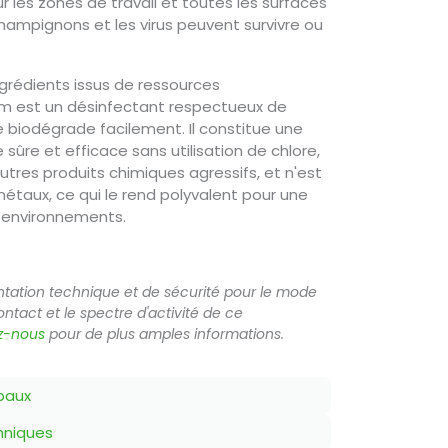
our les zones de travail et toutes les surfaces
champignons et les virus peuvent survivre ou
ngrédients issus de ressources
ym est un désinfectant respectueux de
e biodégrade facilement. Il constitue une
sûre et efficace sans utilisation de chlore,
res produits chimiques agressifs, et n'est
métaux, ce qui le rend polyvalent pour une
s environnements.
ntation technique et de sécurité pour le mode
ntact et le spectre d'activité de ce
z-nous
pour de plus amples informations.
paux
hniques